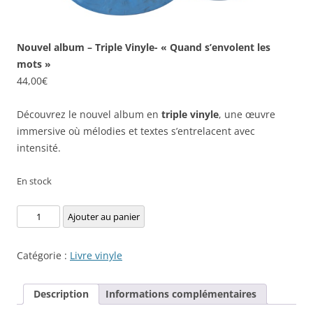
Nouvel album – Triple Vinyle- « Quand s’envolent les
mots »
44,00
€
Découvrez le nouvel album en
triple vinyle
, une œuvre
immersive où mélodies et textes s’entrelacent avec
intensité.
En stock
quantité
Ajouter au panier
de
Nouvel
Catégorie :
Livre vinyle
album
-
Description
Informations complémentaires
Triple