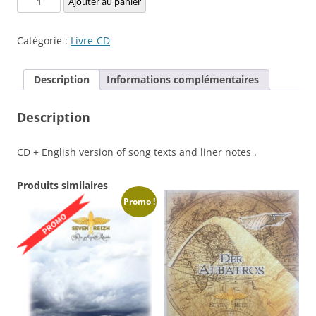
Ajouter au panier
de
The
Catégorie :
Livre-CD
Albatross
(Version
Description
Informations complémentaires
anglaise
de
Description
”L'Albatros”)
CD + English version of song texts and liner notes .
Produits similaires
Promo !