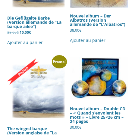
Nouvel album – Der
Die Geflügelte Barke
Albatros (Version
(Version allemande de ”La
allemande de ”L’Albatros”)
barque ailée”)
38,00
€
Le
Le
38,00
€
10,00
€
prix
prix
initial
actuel
Ajouter au panier
Ajouter au panier
était :
est :
38,00€.
10,00€.
Promo !
Nouvel album – Double CD
– « Quand s’envolent les
mots » – Livre 25×26 cm –
24 pages
30,00
€
The winged barque
(Version anglaise de ”La