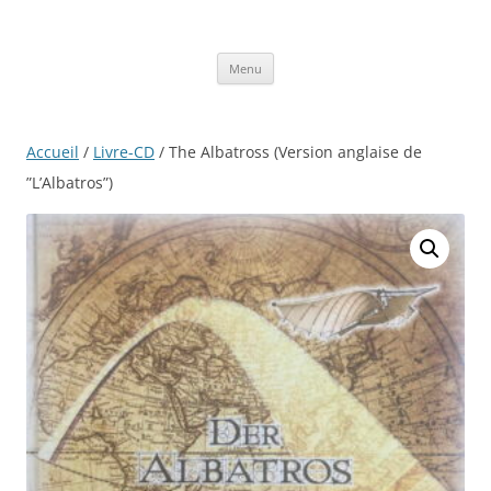
Aller
au
contenu
Menu
Accueil
/
Livre-CD
/ The Albatross (Version anglaise de
”L’Albatros”)